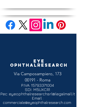
Eye
Ophthalresearch
Via Camposampiero, 173
00191 - Roma
P.IVA:
15793371004
SDI: M5UXCR1
Pec:
eyeophthalresearchsrl@legalmail.it
Email :
commerciale@eyeophthalresearch.com