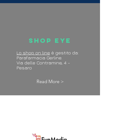
Shop Eye
Lo shop on line
è gestito da:
Parafarmacia Gerline.
Via delle Contramine, 4 -
Pesaro
Read More >