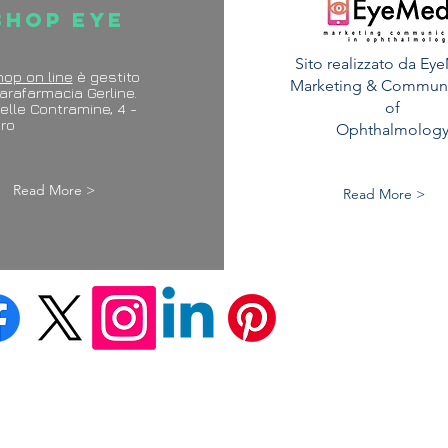
Shop Eye
Sito realizzato da Ey
hop on line
è gestito
Marketing & Communi
arafarmacia Gerline.
of
elle Contramine, 4 -
esaro
Ophthalmolog
Read More >
Read More >