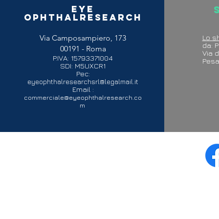
Eye
Ophthalresearch
Via Camposampiero, 173
Lo s
da: P
00191 - Roma
Via d
P.IVA: 15793371004
P
SDI: M5UXCR1
Pec:
eyeophthalresearchsrl@legalmail.it
Email :
commerciale@eyeophthalresearch.co
m