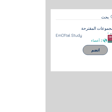
بحث
مجموعات المقترحة
EmOftal Study
2 أعضاء
انضم