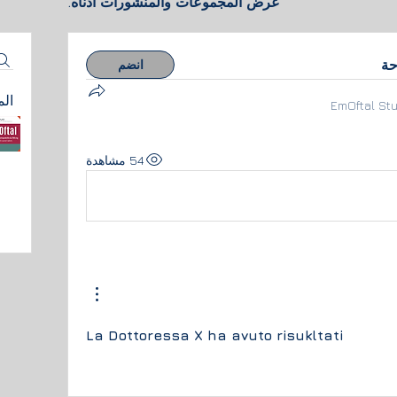
عرض المجموعات والمنشورات أدناه.
حة
انضم
ال
EmOftal St
54 مشاهدة
La Dottoressa X ha avuto risukltati