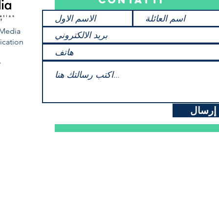
eMedia
cation
y
إرسال