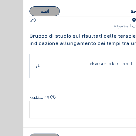
حة
انضم
 المجموعة.
Gruppo di studio sui risultati delle terapi
indicazione allungamento dei tempi tra una
.xlsx
scheda raccolta 
45 مشاهدة