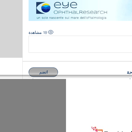
18 مشاهدة
حة
انضم
EmOftal Study
Benvenuto/a nel gruppo! Puoi connetterti ad 
aggiornamenti e condividere foto.
0 تعليق