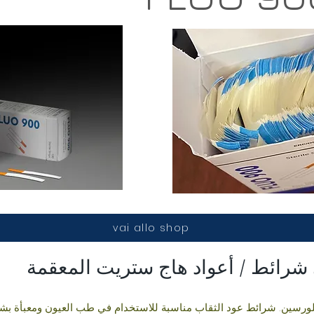
vai allo shop
شرائط / أعواد هاج ستريت المعقمة
. من محلول الفلورسين. شرائط عود الثقاب مناسبة للاستخدام في طب العيون ومع