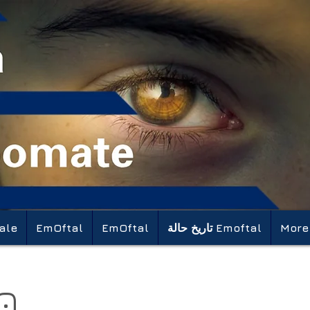
More
تاريخ حالة Emoftal
EmOftal
EmOftal
ale
0