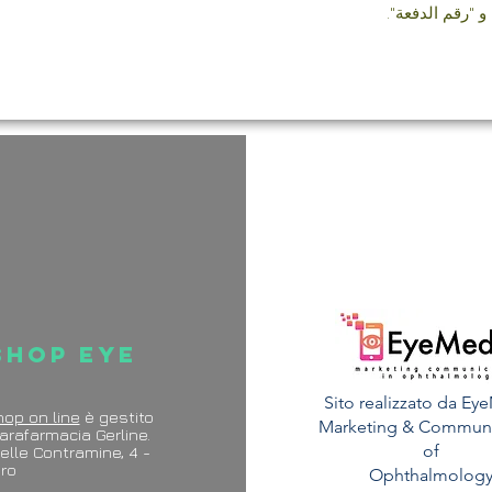
و "رقم الدفعة".
Shop Eye
Sito realizzato da Ey
hop on line
è gestito
Marketing & Communi
arafarmacia Gerline.
of
elle Contramine, 4 -
esaro
Ophthalmolog