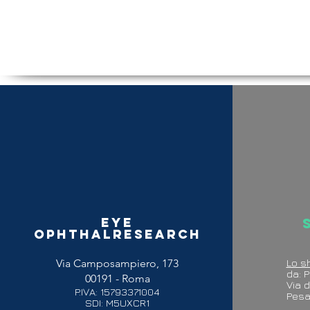
Eye
Ophthalresearch
Via Camposampiero, 173
Lo s
da: P
00191 - Roma
Via d
P.IVA: 15793371004
P
SDI: M5UXCR1