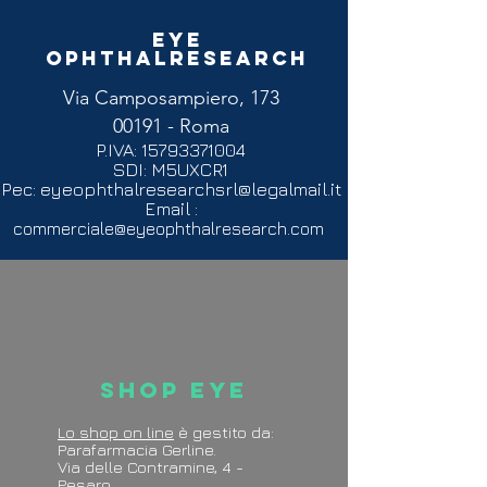
Eye
Ophthalresearch
Via Camposampiero, 173
00191 - Roma
P.IVA:
15793371004
SDI: M5UXCR1
Pec:
eyeophthalresearchsrl@legalmail.it
Email :
commerciale@eyeophthalresearch.com
Shop Eye
Lo shop on line
è gestito da:
Parafarmacia Gerline.
Via delle Contramine, 4 -
Pesaro